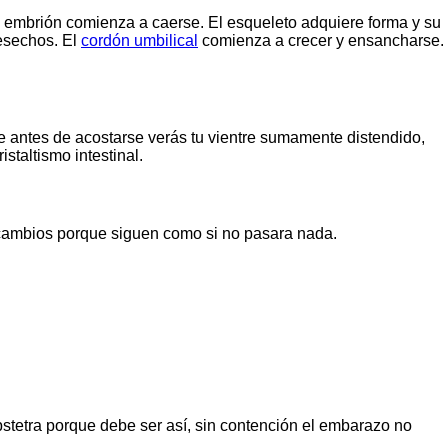
l embrión comienza a caerse. El esqueleto adquiere forma y su
desechos. El
cordón umbilical
comienza a crecer y ensancharse.
e antes de acostarse verás tu vientre sumamente distendido,
staltismo intestinal.
s cambios porque siguen como si no pasara nada.
obstetra porque debe ser así, sin contención el embarazo no