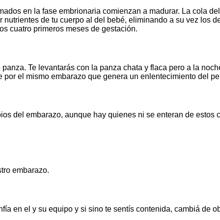
ormados en la fase embrionaria comienzan a madurar. La cola de
 nutrientes de tu cuerpo al del bebé, eliminando a su vez los 
los cuatro primeros meses de gestación.
anza. Te levantarás con la panza chata y flaca pero a la noch
re por el mismo embarazo que genera un enlentecimiento del peri
cambios del embarazo, aunque hay quienes ni se enteran de esto
stro embarazo.
fía en el y su equipo y si sino te sentís contenida, cambiá de 