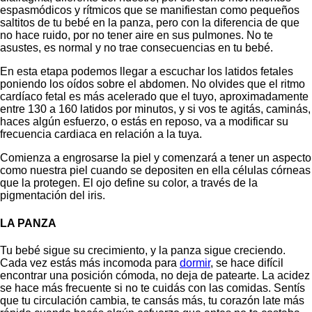
espasmódicos y rítmicos que se manifiestan como pequeños
saltitos de tu bebé en la panza, pero con la diferencia de que
no hace ruido, por no tener aire en sus pulmones. No te
asustes, es normal y no trae consecuencias en tu bebé.
En esta etapa podemos llegar a escuchar los latidos fetales
poniendo los oídos sobre el abdomen. No olvides que el ritmo
cardíaco fetal es más acelerado que el tuyo, aproximadamente
entre 130 a 160 latidos por minutos, y si vos te agitás, caminás,
haces algún esfuerzo, o estás en reposo, va a modificar su
frecuencia cardiaca en relación a la tuya.
Comienza a engrosarse la piel y comenzará a tener un aspecto
como nuestra piel cuando se depositen en ella células córneas
que la protegen. El ojo define su color, a través de la
pigmentación del iris.
LA PANZA
Tu bebé sigue su crecimiento, y la panza sigue creciendo.
Cada vez estás más incomoda para
dormir
, se hace difícil
encontrar una posición cómoda, no deja de patearte. La acidez
se hace más frecuente si no te cuidás con las comidas. Sentís
que tu circulación cambia, te cansás más, tu corazón late más