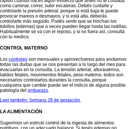
rápido cuando hacés algún esfuerzo que antes no te costaba,
como caminar, correr, subir escaleras. Debés cuidarte y
controlarte la presión arterial, porque si está baja te puede
provocar mareos o desmayos, y si está alta, deberás
controlarte más seguido. Podés sentir que se hinchan los
tobillos (edemas) que a veces pueden llegar hasta las rodillas.
Habitualmente se va con el reposo, y si no fuera así, consultá
con tu medico.
CONTROL MATERNO
Los
controles
son mensuales y aprovechamos para anotarnos
todas las dudas que se nos presentan a lo largo del mes para
evacuarlas en la consulta. La tensión arterial, alturauterina,
latidos fetales, movimientos fetales, peso materno, todos son
necesarios controlarlos durantes la consulta, porque
cualquiera que cambie puede ser el indicio de alguna posible
patología del
embarazo
.
Leer también: Semana 28 de gestación
LA ALIMENTACIÓN
Sugerimos un estricto control de la ingesta de alimentos
nutritivos, con un adecuado balance. Si tenés edemas no