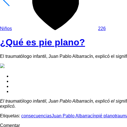
Niños
226
¿Qué es pie plano?
El traumatólogo infantil, Juan Pablo Albarracín, explicó el sign
El traumatólogo infantil, Juan Pablo Albarracín, explicó el sign
explicó.
Etiquetas:
consecuencias
Juan Pablo Albarracín
pié plano
traum
Comentar