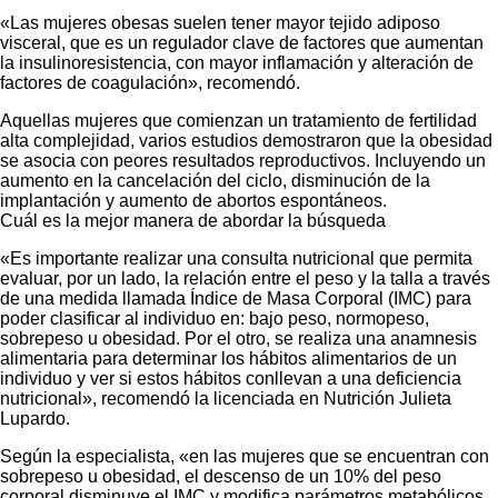
«Las mujeres obesas suelen tener mayor tejido adiposo
visceral, que es un regulador clave de factores que aumentan
la insulinoresistencia, con mayor inflamación y alteración de
factores de coagulación», recomendó.
Aquellas mujeres que comienzan un tratamiento de fertilidad
alta complejidad, varios estudios demostraron que la obesidad
se asocia con peores resultados reproductivos. Incluyendo un
aumento en la cancelación del ciclo, disminución de la
implantación y aumento de abortos espontáneos.
Cuál es la mejor manera de abordar la búsqueda
«Es importante realizar una consulta nutricional que permita
evaluar, por un lado, la relación entre el peso y la talla a través
de una medida llamada Índice de Masa Corporal (IMC) para
poder clasificar al individuo en: bajo peso, normopeso,
sobrepeso u obesidad. Por el otro, se realiza una anamnesis
alimentaria para determinar los hábitos alimentarios de un
individuo y ver si estos hábitos conllevan a una deficiencia
nutricional», recomendó la licenciada en Nutrición Julieta
Lupardo.
Según la especialista, «en las mujeres que se encuentran con
sobrepeso u obesidad, el descenso de un 10% del peso
corporal disminuye el IMC y modifica parámetros metabólicos