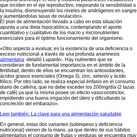
que inciden en el eje reproductivo, mejorando la sensibilidad a
la insulina, disminuyendo los niveles de andrógenos en sangre
y aumentándolas tasas de ovulación».
El plan de alimentación llevado a cabo en esta situación
apunta a una dieta hipocalórica, contemplando el aporte
cuantitativo y cualitativo de los macro y micronutrientes
esenciales para el óptimo funcionamiento del organismo.
«Otro aspecto a evaluar, es la existencia de una deficiencia o
exceso nutricional a través de una profunda anamnesis
alimentaria
-detalló Lupardo-. Hay nutrientes que se
consideran de fundamental importancia en el ámbito de la
fertilidad, dentro de ellos se encuentran los antioxidantes,
ácidos grasos esenciales (Omega 3), zinc, selenio y ácido
fólico. Por otro lado, se realiza especial énfasis en el consumo
diario de cafeína, que no debe exceder los 200mg/día (2 tazas
de café) ya que la misma posee un efecto vasoconstrictor,
impidiendo una buena irrigación del útero y dificultando la
concreción del embarazo».
Leer también: La clave para una alimentación saludable
En general, estas dos variantes (sobrepeso y deficiencia
nutricional) vienen de la mano, ya que dentro de sus hábitos
alimentarios el consumo de frutas y verduras se encuentra muy