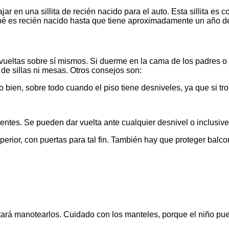
ajar en una sillita de recién nacido para el auto. Esta sillita e
bebé es recién nacido hasta que tiene aproximadamente un año d
r vueltas sobre sí mismos. Si duerme en la cama de los padres
de sillas ni mesas. Otros consejos son:
 bien, sobre todo cuando el piso tiene desniveles, ya que si t
.
entes. Se pueden dar vuelta ante cualquier desnivel o inclusi
uperior, con puertas para tal fin. También hay que proteger balc
ntará manotearlos. Cuidado con los manteles, porque el niño pue