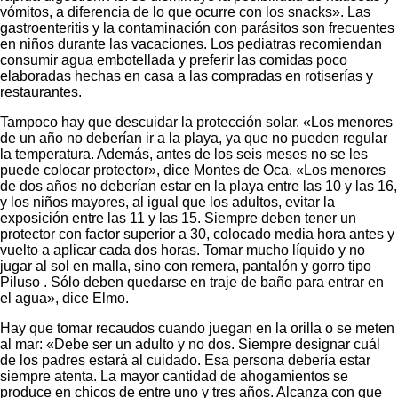
vómitos, a diferencia de lo que ocurre con los snacks». Las
gastroenteritis y la contaminación con parásitos son frecuentes
en niños durante las vacaciones. Los pediatras recomiendan
consumir agua embotellada y preferir las comidas poco
elaboradas hechas en casa a las compradas en rotiserías y
restaurantes.
Tampoco hay que descuidar la protección solar. «Los menores
de un año no deberían ir a la playa, ya que no pueden regular
la temperatura. Además, antes de los seis meses no se les
puede colocar protector», dice Montes de Oca. «Los menores
de dos años no deberían estar en la playa entre las 10 y las 16,
y los niños mayores, al igual que los adultos, evitar la
exposición entre las 11 y las 15. Siempre deben tener un
protector con factor superior a 30, colocado media hora antes y
vuelto a aplicar cada dos horas. Tomar mucho líquido y no
jugar al sol en malla, sino con remera, pantalón y gorro tipo
Piluso . Sólo deben quedarse en traje de baño para entrar en
el agua», dice Elmo.
Hay que tomar recaudos cuando juegan en la orilla o se meten
al mar: «Debe ser un adulto y no dos. Siempre designar cuál
de los padres estará al cuidado. Esa persona debería estar
siempre atenta. La mayor cantidad de ahogamientos se
produce en chicos de entre uno y tres años. Alcanza con que