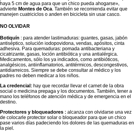
haya 5 cm de agua para que un chico pueda ahogarse»,
advierte
Montes de Oca
. También se recomienda evitar que
manejen cuatriciclos o anden en bicicleta sin usar casco.
NO OLVIDAR
Botiquín
: para atender lastimaduras: guantes, gasas, jabón
antiséptico, solución iodopovidona, vendas, apósitos, cinta
adhesiva. Para quemaduras: pomada antibacteriana y
cicatrizante, gasas, loción antibiótica y una antialérgica.
Medicamentos, sólo los ya indicados, como antibióticos,
analgésicos, antiinflamatorios, antitérmicos, descongestivos,
antidiarreicos. Siempre se debe consultar al médico y los
padres no deben medicar a los niños.
La credencial:
hay que recordar llevar el carnet de la obra
social o medicina prepaga y los documentos. También, tener a
mano los teléfonos de atención médica y de emergencia en el
destino.
Protectores y bloqueadores :
alcanza con olvidarse una vez
de colocarle protector solar o bloqueador para que un chico
pase varios días padeciendo los dolores de las quemaduras en
la piel.