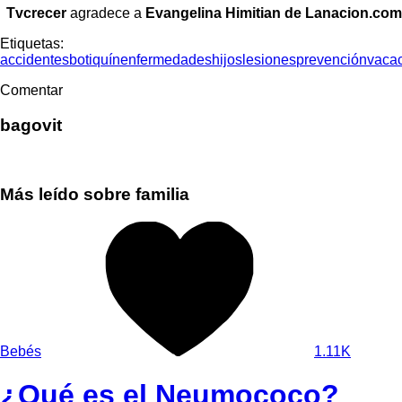
Tvcrecer
agradece a
Evangelina Himitian de Lanacion.com
Etiquetas:
accidentes
botiquín
enfermedades
hijos
lesiones
prevención
vaca
Comentar
bagovit
Más leído sobre familia
Bebés
1.11K
¿Qué es el Neumococo?