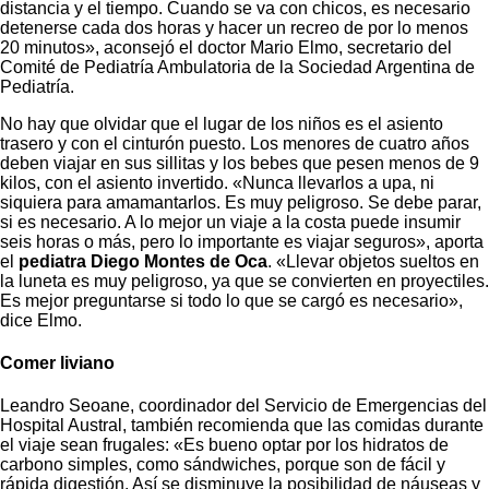
distancia y el tiempo. Cuando se va con chicos, es necesario
detenerse cada dos horas y hacer un recreo de por lo menos
20 minutos», aconsejó el doctor Mario Elmo, secretario del
Comité de Pediatría Ambulatoria de la Sociedad Argentina de
Pediatría.
No hay que olvidar que el lugar de los niños es el asiento
trasero y con el cinturón puesto. Los menores de cuatro años
deben viajar en sus sillitas y los bebes que pesen menos de 9
kilos, con el asiento invertido. «Nunca llevarlos a upa, ni
siquiera para amamantarlos. Es muy peligroso. Se debe parar,
si es necesario. A lo mejor un viaje a la costa puede insumir
seis horas o más, pero lo importante es viajar seguros», aporta
el
pediatra Diego Montes de Oca
. «Llevar objetos sueltos en
la luneta es muy peligroso, ya que se convierten en proyectiles.
Es mejor preguntarse si todo lo que se cargó es necesario»,
dice Elmo.
Comer liviano
Leandro Seoane, coordinador del Servicio de Emergencias del
Hospital Austral, también recomienda que las comidas durante
el viaje sean frugales: «Es bueno optar por los hidratos de
carbono simples, como sándwiches, porque son de fácil y
rápida digestión. Así se disminuye la posibilidad de náuseas y