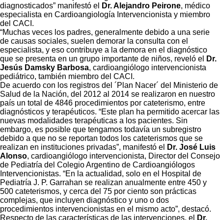
diagnosticados” manifestó el
Dr. Alejandro Peirone
, médico
especialista en Cardioangiología Intervencionista y miembro
del CACI.
“Muchas veces los padres, generalmente debido a una serie
de causas sociales, suelen demorar la consulta con el
especialista, y eso contribuye a la demora en el diagnóstico
que se presenta en un grupo importante de niños, reveló el
Dr.
Jesús Damsky Barbosa
, cardioangiólogo intervencionista
pediátrico, también miembro del CACI.
De acuerdo con los registros del ´Plan Nacer´ del Ministerio de
Salud de la Nación, del 2012 al 2014 se realizaron en nuestro
país un total de 4846 procedimientos por cateterismo, entre
diagnósticos y terapéuticos. “Este plan ha permitido acercar las
nuevas modalidades terapéuticas a los pacientes. Sin
embargo, es posible que tengamos todavía un subregistro
debido a que no se reportan todos los cateterismos que se
realizan en instituciones privadas”, manifestó el
Dr. José Luis
Alonso
, cardioangiólogo intervencionista, Director del Consejo
de Pediatría del Colegio Argentino de Cardioangiólogos
Intervencionistas. “En la actualidad, solo en el Hospital de
Pediatría J. P. Garrahan se realizan anualmente entre 450 y
500 cateterismos, y cerca del 75 por ciento son prácticas
complejas, que incluyen diagnóstico y uno o dos
procedimientos intervencionistas en el mismo acto”, destacó.
Respecto de las características de las intervenciones, el
Dr.