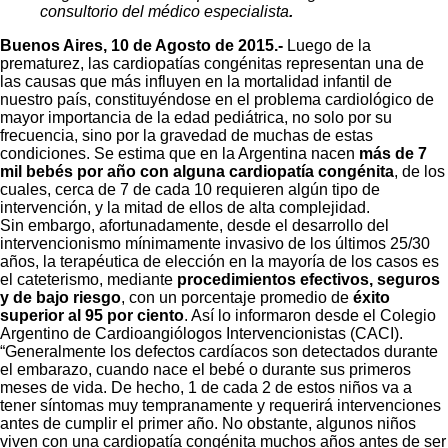
consultorio del médico especialista
.
Buenos Aires, 10 de Agosto de 2015.-
Luego de la
prematurez, las cardiopatías congénitas representan una de
las causas que más influyen en la mortalidad infantil de
nuestro país, constituyéndose en el problema cardiológico de
mayor importancia de la edad pediátrica, no solo por su
frecuencia, sino por la gravedad de muchas de estas
condiciones. Se estima que en la Argentina nacen
más de 7
mil bebés por año con alguna cardiopatía congénita
, de los
cuales, cerca de 7 de cada 10 requieren algún tipo de
intervención, y la mitad de ellos de alta complejidad.
Sin embargo, afortunadamente, desde el desarrollo del
intervencionismo mínimamente invasivo de los últimos 25/30
años, la terapéutica de elección en la mayoría de los casos es
el cateterismo, mediante
procedimientos efectivos, seguros
y de bajo riesgo
, con un porcentaje promedio de
éxito
superior al 95 por ciento
. Así lo informaron desde el Colegio
Argentino de Cardioangiólogos Intervencionistas (CACI).
“Generalmente los defectos cardíacos son detectados durante
el embarazo, cuando nace el bebé o durante sus primeros
meses de vida. De hecho, 1 de cada 2 de estos niños va a
tener síntomas muy tempranamente y requerirá intervenciones
antes de cumplir el primer año. No obstante, algunos niños
viven con una cardiopatía congénita muchos años antes de ser