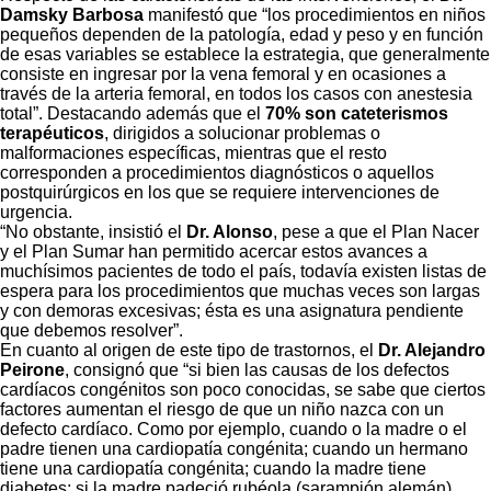
Damsky Barbosa
manifestó que “los procedimientos en niños
pequeños dependen de la patología, edad y peso y en función
de esas variables se establece la estrategia, que generalmente
consiste en ingresar por la vena femoral y en ocasiones a
través de la arteria femoral, en todos los casos con anestesia
total”. Destacando además que el
70% son cateterismos
terapéuticos
, dirigidos a solucionar problemas o
malformaciones específicas, mientras que el resto
corresponden a procedimientos diagnósticos o aquellos
postquirúrgicos en los que se requiere intervenciones de
urgencia.
“No obstante, insistió el
Dr. Alonso
, pese a que el Plan Nacer
y el Plan Sumar han permitido acercar estos avances a
muchísimos pacientes de todo el país, todavía existen listas de
espera para los procedimientos que muchas veces son largas
y con demoras excesivas; ésta es una asignatura pendiente
que debemos resolver”.
En cuanto al origen de este tipo de trastornos, el
Dr. Alejandro
Peirone
, consignó que “si bien las causas de los defectos
cardíacos congénitos son poco conocidas, se sabe que ciertos
factores aumentan el riesgo de que un niño nazca con un
defecto cardíaco. Como por ejemplo, cuando o la madre o el
padre tienen una cardiopatía congénita; cuando un hermano
tiene una cardiopatía congénita; cuando la madre tiene
diabetes; si la madre padeció rubéola (sarampión alemán),