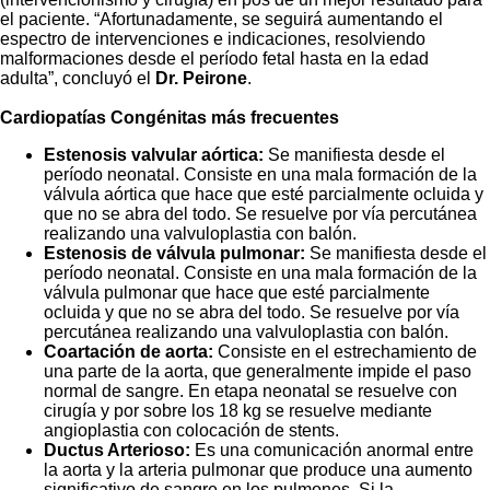
el paciente. “Afortunadamente, se seguirá aumentando el
espectro de intervenciones e indicaciones, resolviendo
malformaciones desde el período fetal hasta en la edad
adulta”, concluyó el
Dr. Peirone
.
Cardiopatías Congénitas más frecuentes
Estenosis valvular aórtica:
Se manifiesta desde el
período neonatal. Consiste en una mala formación de la
válvula aórtica que hace que esté parcialmente ocluida y
que no se abra del todo. Se resuelve por vía percutánea
realizando una valvuloplastia con balón.
Estenosis de válvula pulmonar:
Se manifiesta desde el
período neonatal. Consiste en una mala formación de la
válvula pulmonar que hace que esté parcialmente
ocluida y que no se abra del todo. Se resuelve por vía
percutánea realizando una valvuloplastia con balón.
Coartación de aorta:
Consiste en el estrechamiento de
una parte de la aorta, que generalmente impide el paso
normal de sangre. En etapa neonatal se resuelve con
cirugía y por sobre los 18 kg se resuelve mediante
angioplastia con colocación de stents.
Ductus Arterioso:
Es una comunicación anormal entre
la aorta y la arteria pulmonar que produce una aumento
significativo de sangre en los pulmones. Si la