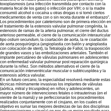
toxoplasmosis (una infección transmitida por contacto con la
materia fecal de los gatos) o infección por VIH; o si la madre
consumió alcohol o cocaína u otras drogas o si tomó ciertos
medicamentos de venta con o sin receta durante el embarazo”.
Los procedimientos por cateterismo son de primera elección en
el tratamiento de la estenosis valvular pulmonar congénita, la
estenosis de ramas de la arteria pulmonar, el cierre del ductus
arterioso permeable, el cierre de la comunicación interauricular
tipo
ostium secundum
, la coartación de aorta, la re coartación
de aorta posquirúrgica (angioplastia con balón y angioplastia
con colocación de stent), la Tetralogía de Fallot, la trasposición
de grandes vasos y las embolizaciones arteriales. También el
implante percutáneo de válvulas pulmonares en adolescentes
con enfermedad valvular pulmonar post reparación quirúrgica
durante la niñez. Son métodos alternativos el cierre de la
comunicación interventricular muscular o subtricuspídea y la
estenosis aórtica valvular.
En un futuro cercano, la especialidad resolverá mediante estas
técnicas mínimamente invasivas los implantes de válvulas
(aórtica, mitral y tricuspidea) en niños y adolescentes, un
mayor número de intervenciones fetales o intrauterinas (en el
vientre de la mamá) y se perfeccionarán los procedimientos
realizados conjuntamente con el cirujano, en los cuales el
objetivo es sumar las mejores destrezas de las dos disciplinas
(intervencionismo y cirugía) en pos de un mejor resultado para