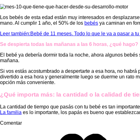
Los bebés de esta edad están muy interesados en desplazarse.
mano. Al cumplir 1 año, el 50% de los
bebés
ya caminan en form
Leer también:Bebé de 11 meses. Todo lo que le va a pasar a t
Se despierta todas las mañanas a las 6 horas, ¿qué hago?
El bebé ya debería dormir toda la noche, ahora algunos bebés s
mañana.
Si vos estás acostumbrado a despertarte a esa hora, no habrá pr
divertido a esa hora y generalmente luego se duerme un rato má
opción más conveniente.
¿Qué importa más: la cantidad o la calidad de t
La cantidad de tiempo que pasás con tu bebé es tan important
La familia
es lo importante, los papás es bueno que establezcan 
Comentar