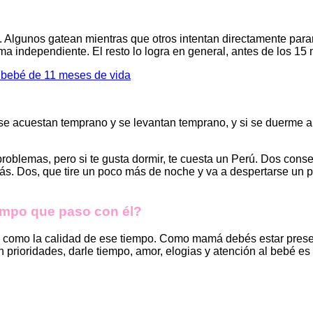
 Algunos gatean mientras que otros intentan directamente par
a independiente. El resto lo logra en general, antes de los 15
u bebé de 11 meses de vida
e acuestan temprano y se levantan temprano, y si se duerme a la
oblemas, pero si te gusta dormir, te cuesta un Perú. Dos consej
s. Dos, que tire un poco más de noche y va a despertarse un po
iempo que paso con él?
e como la calidad de ese tiempo. Como mamá debés estar prese
prioridades, darle tiempo, amor, elogias y atención al bebé es