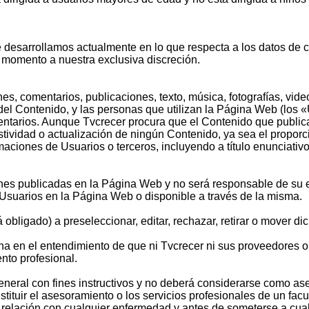
ue desarrollamos actualmente en lo que respecta a los datos de
r momento a nuestra exclusiva discreción.
 comentarios, publicaciones, texto, música, fotografías, videos
el Contenido, y las personas que utilizan la Página Web (los «
ntarios. Aunque Tvcrecer procura que el Contenido que publica
stividad o actualización de ningún Contenido, ya sea el propor
ciones de Usuarios o terceros, incluyendo a título enunciativo,
nes publicadas en la Página Web y no será responsable de su ex
r Usuarios en la Página Web o disponible a través de la misma.
 obligado) a preseleccionar, editar, rechazar, retirar o mover d
ona en el entendimiento de que ni Tvcrecer ni sus proveedores 
ento profesional.
ral con fines instructivos y no deberá considerarse como aseso
ituir el asesoramiento o los servicios profesionales de un facul
 relación con cualquier enfermedad y antes de someterse a cua