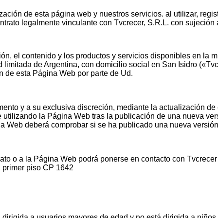
ación de esta página web y nuestros servicios. al utilizar, regi
contrato legalmente vinculante con Tvcrecer, S.R.L. con sujeción
ación, el contenido y los productos y servicios disponibles en
d limitada de Argentina, con domicilio social en San Isidro («
ión de esta Página Web por parte de Ud.
mento y a su exclusiva discreción, mediante la actualización d
gue utilizando la Página Web tras la publicación de una nueva v
na Web deberá comprobar si se ha publicado una nueva versión
ato o a la Página Web podrá ponerse en contacto con Tvcrecer po
, primer piso CP 1642
dirigida a usuarios mayores de edad y no está dirigida a niño