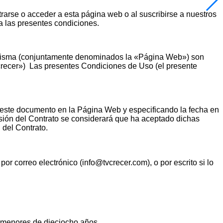
strarse o acceder a esta página web o al suscribirse a nuestros
 a las presentes condiciones.
 la misma (conjuntamente denominados la «Página Web») son
Tvcrecer») Las presentes Condiciones de Uso (el presente
e este documento en la Página Web y especificando la fecha en
ersión del Contrato se considerará que ha aceptado dichas
 del Contrato.
r correo electrónico (info@tvcrecer.com), o por escrito si lo
s menores de dieciocho años.