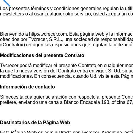
Los presentes términos y condiciones generales regulan la utiliz
newsletters o al usar cualquier otro servicio, usted acepta un 
Bienvenido a http://tvcrecer.com. Esta página web y la inform
ofrecidos por Tvcrecer, S.R.L., una sociedad de responsabilida
«Contrato») recogen las disposiciones que regulan la utilizac
Modificaciones del presente Contrato
Tvcrecer podrá modificar el presente Contrato en cualquier mo
la que la nueva versión del Contrato entra en vigor. Si Ud. si
modificaciones. En consecuencia, cuando Ud. visite esta Pági
Información de contacto
Si necesita cualquier aclaración con respecto al presente Contr
prefiere, enviando una carta a Blanco Encadala 193, oficina 67
Destinatarios de la Página Web
Esta Página Web es administrada por Tvcrecer Argentina, está 