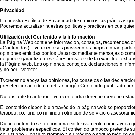
Privacidad
En nuestra Política de Privacidad describimos las prácticas q
Podremos actualizar nuestras políticas y prácticas en cualquie
Utilización del Contenido y la información
La Página Web contiene información, consejos, recomendaciones,
«Contenido»). Tvcrecer o sus proveedores proporcionan parte d
opiniones emitidas por los Usuarios mediante mensajes o come
no puede garantizar ni será responsable de la exactitud, exhau
la Página Web. Las opiniones, consejos, declaraciones o informa
y no por Tvcrecer.
Tvcrecer no apoya las opiniones, los consejos o las declaracio
preseleccionar, editar o retirar ningún Contenido publicado po
No obstante lo anterior, Tvcrecer tendrá derecho (pero no estará
El contenido disponible a través de la página web se proporci
terapéutico, jurídico ni ningún otro tipo de servicio o asesorami
Dicho contenido se proporciona exclusivamente como ayuda gene
tratar problemas específicos. El contenido tampoco pretende sust
del usuario. Consulte siempre a su médico o seguro médico en